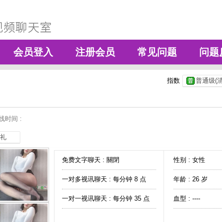
会员登入
注册会员
常见问题
问题
指数
普通级(清
线时间 :
礼
免费文字聊天 :
關閉
性别 : 女性
一对多视讯聊天 :
每分钟 8 点
年龄 : 26 岁
一对一视讯聊天 :
每分钟 35 点
血型 : ----