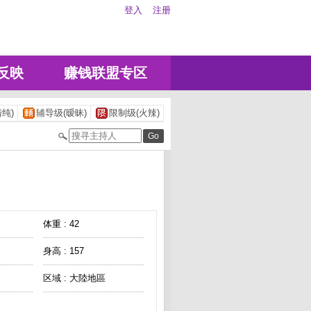
登入
注册
反映
赚钱联盟专区
纯)
辅导级(暧昧)
限制级(火辣)
体重 : 42
身高 : 157
区域 : 大陸地區