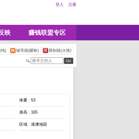
登入
注册
反映
赚钱联盟专区
纯)
辅导级(暧昧)
限制级(火辣)
体重 : 53
身高 : 165
区域 : 港澳地區