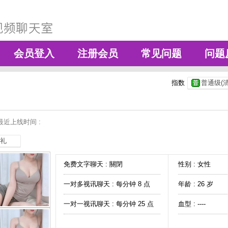
会员登入
注册会员
常见问题
问题
指数
普通级(清
最近上线时间 :
礼
免费文字聊天 :
關閉
性别 : 女性
一对多视讯聊天 :
每分钟 8 点
年龄 : 26 岁
一对一视讯聊天 :
每分钟 25 点
血型 : ----