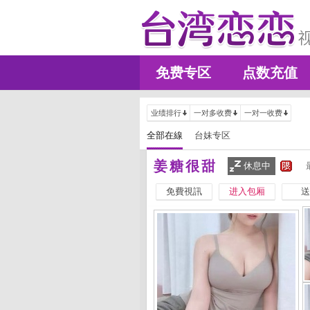
免费专区
点数充值
业绩排行
一对多收费
一对一收费
全部在線
台妹专区
姜糖很甜
休息中
免費視訊
进入包厢
送