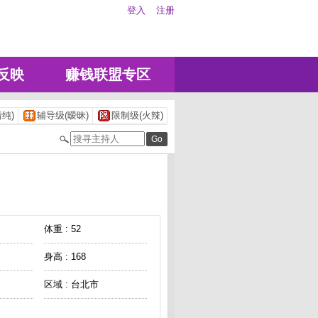
登入
注册
反映
赚钱联盟专区
纯)
辅导级(暧昧)
限制级(火辣)
体重 : 52
身高 : 168
区域 : 台北市