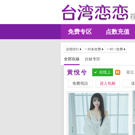
免费专区
点数充值
业绩排行
一对多收费
一对一收费
全部在線
台妹专区
黃悅兮
在线上
最近
免費視訊
进入包厢
送