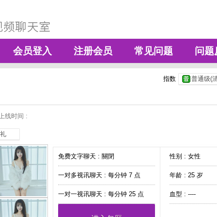
会员登入
注册会员
常见问题
问题
指数
普通级(清
上线时间 :
礼
免费文字聊天 :
關閉
性别 : 女性
一对多视讯聊天 :
每分钟 7 点
年龄 : 25 岁
一对一视讯聊天 :
每分钟 25 点
血型 : ----