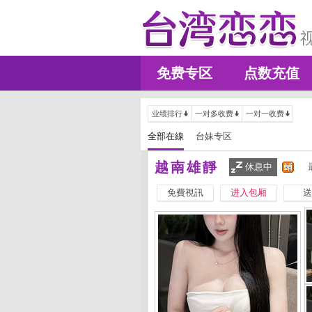
免费专区
点数充值
业绩排行
一对多收费
一对一收费
全部在線
台妹专区
越南雄靜
休息中
免費視訊
进入包厢
送