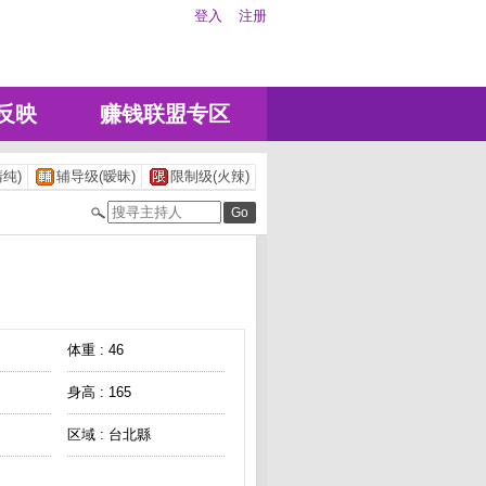
登入
注册
反映
赚钱联盟专区
纯)
辅导级(暧昧)
限制级(火辣)
体重 : 46
身高 : 165
区域 : 台北縣