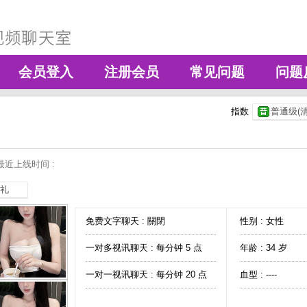
会员登入
注册会员
常见问题
问题
指数
普通级(清
最近上线时间 :
礼
免费文字聊天 :
關閉
性别 : 女性
一对多视讯聊天 :
每分钟 5 点
年龄 : 34 岁
一对一视讯聊天 :
每分钟 20 点
血型 : ----