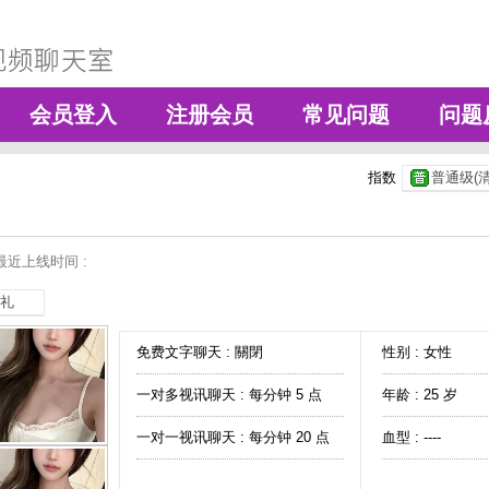
会员登入
注册会员
常见问题
问题
指数
普通级(清
最近上线时间 :
礼
免费文字聊天 :
關閉
性别 : 女性
一对多视讯聊天 :
每分钟 5 点
年龄 : 25 岁
一对一视讯聊天 :
每分钟 20 点
血型 : ----