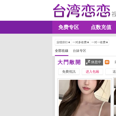
免费专区
点数充值
业绩排行
一对多收费
一对一收费
全部在線
台妹专区
大門敞開
休息中
免費視訊
进入包厢
送