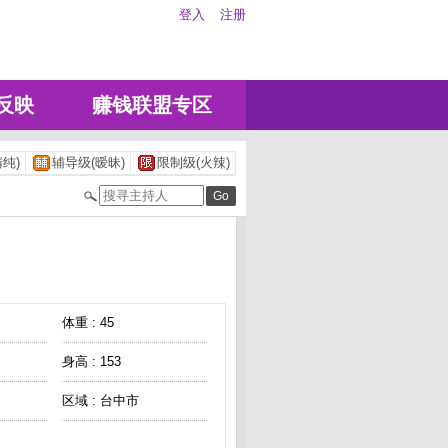
登入
注册
反映
赚钱联盟专区
纯)
辅导级(暧昧)
限制级(火辣)
体重 : 45
身高 : 153
区域 : 台中市