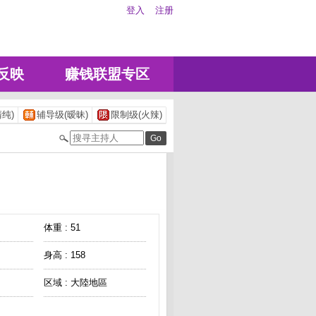
登入
注册
反映
赚钱联盟专区
纯)
辅导级(暧昧)
限制级(火辣)
体重 : 51
身高 : 158
区域 : 大陸地區