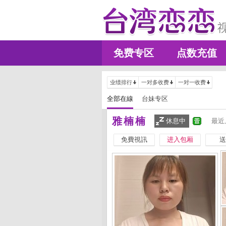
免费专区
点数充值
业绩排行
一对多收费
一对一收费
全部在線
台妹专区
雅楠楠
休息中
最近
免費視訊
进入包厢
送