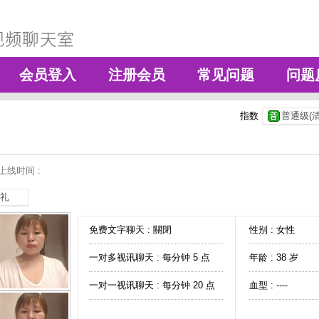
会员登入
注册会员
常见问题
问题
指数
普通级(清
上线时间 :
礼
免费文字聊天 :
關閉
性别 : 女性
一对多视讯聊天 :
每分钟 5 点
年龄 : 38 岁
一对一视讯聊天 :
每分钟 20 点
血型 : ----