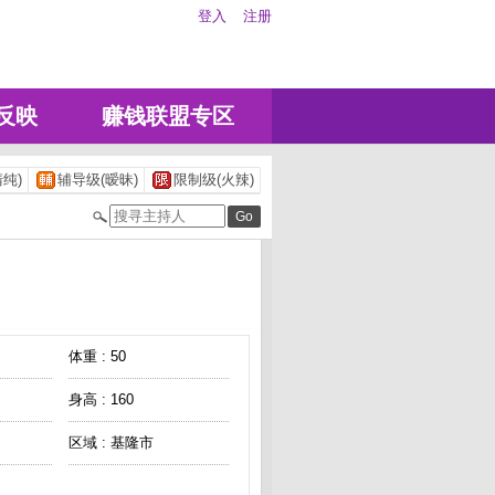
登入
注册
反映
赚钱联盟专区
纯)
辅导级(暧昧)
限制级(火辣)
体重 : 50
身高 : 160
区域 : 基隆市