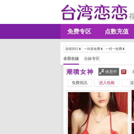
免费专区
点数充值
业绩排行
一对多收费
一对一收费
全部在線
台妹专区
潮噴女神
休息中
免費視訊
进入包厢
送