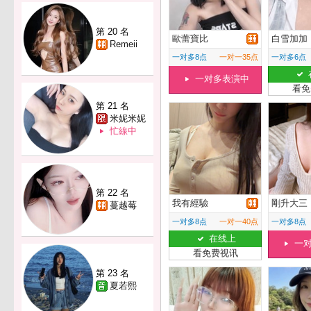
第 20 名
歐蕾寶比
白雪加加
Remeii
一对多8点
一对一35点
一对多6点
一对多表演中
看免
第 21 名
米妮米妮
忙線中
第 22 名
我有經驗
剛升大三
蔓越莓
一对多8点
一对一40点
一对多8点
在线上
一
看免费视讯
第 23 名
夏若熙