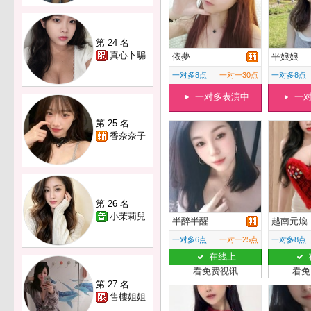
第 24 名
真心卜騙
依夢
平娘娘
一对多8点
一对一30点
一对多8点
一对多表演中
一
第 25 名
香奈奈子
第 26 名
小茉莉兒
半醉半醒
越南元煥
一对多6点
一对一25点
一对多8点
在线上
看免费视讯
看免
第 27 名
售樓姐姐