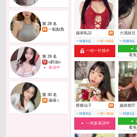
第 28 名
一點點熟
越南私語
大濕姐兒
一对多6点
一对一25点
一对多8点
一对一忙线中
看免
第 29 名
o奶油o
表演中
第 30 名
涵涵ㄦ
療癒仙子
越南都芒
一对多8点
一对一40点
一对多5点
一对多表演中
看免