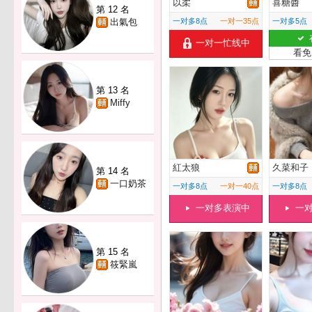
以柔
喜糖醬
第 12 名
出氣包
一对多8点
一对一35点
一对多5点
一对一忙线中
看免
第 13 名
Miffy
紅太狼
久菜和子
第 14 名
一口奶茶
一对多8点
一对一40点
一对多8点
一对多表演中
一
第 15 名
筱緊嵐