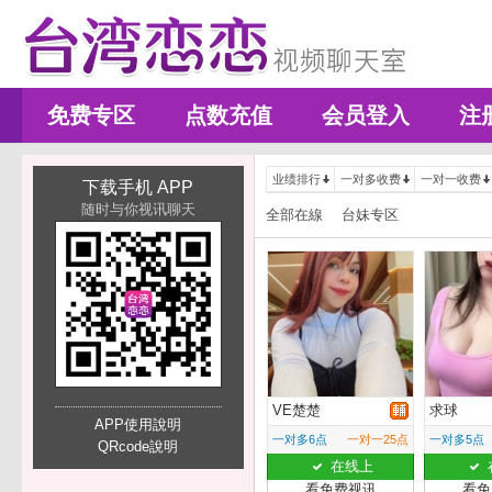
免费专区
点数充值
会员登入
注
业绩排行
一对多收费
一对一收费
下载手机 APP
随时与你视讯聊天
全部在線
台妹专区
VE楚楚
求球
APP使用說明
一对多6点
一对一25点
一对多5点
QRcode說明
在线上
看免费视讯
看免