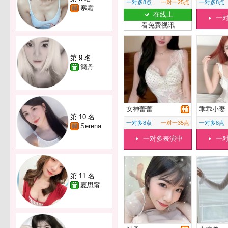
一对多8点
一对一25点
一对多8点
寒霜
在线上
一
看免费视讯
第 9 名
簡丹
女神蕾蕾
乖乖小妻
第 10 名
一对多8点
一对一35点
一对多8点
Serena
一对多表演中
一
第 11 名
夏思甯