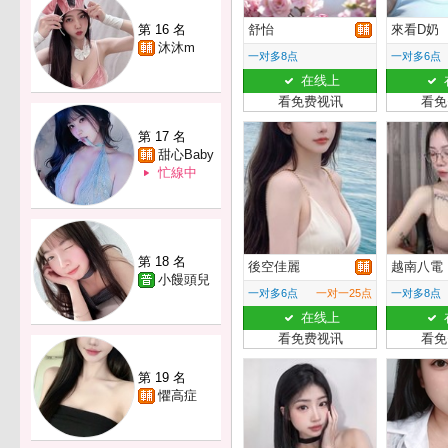
第 16 名
舒怡
來看D奶
沐沐m
一对多8点
一对多6点
在线上
看免费视讯
看免
第 17 名
甜心Baby
忙線中
第 18 名
後空佳麗
越南八電
小饅頭兒
一对多6点
一对一25点
一对多8点
在线上
看免费视讯
看免
第 19 名
懼高症