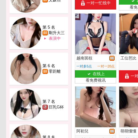
一对一忙线中
看免
第 5 名
剛升大三
表演中
越南斑椋
工位芭比
第 6 名
一对多5点
一对一20点
零距離
在线上
一
看免费视讯
第 7 名
巨乳G杯
阿初兒
萌萌懂懂
第 8 名