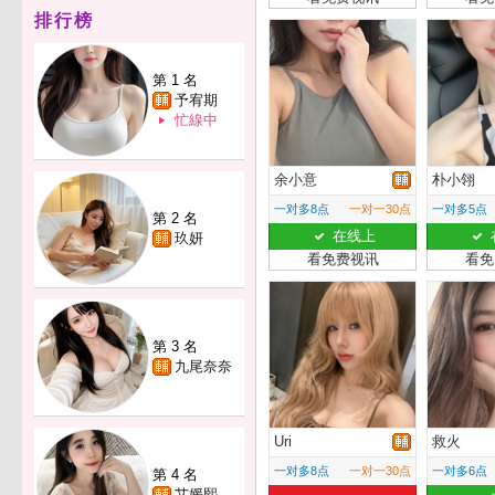
排行榜
第 1 名
予宥期
忙線中
余小意
朴小翎
一对多8点
一对一30点
一对多5点
第 2 名
在线上
玖妍
看免费视讯
看免
第 3 名
九尾奈奈
Uri
救火
一对多8点
一对一30点
一对多6点
第 4 名
艾媛熙