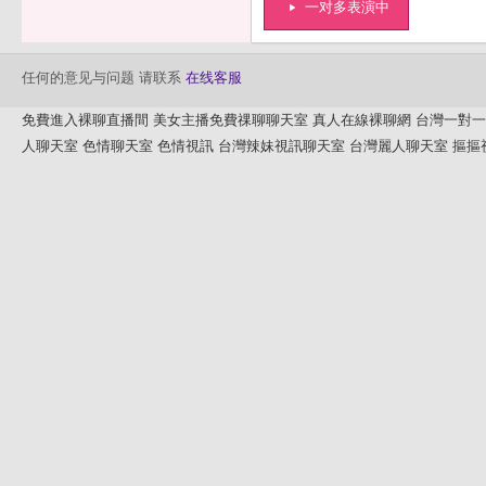
一对多表演中
任何的意见与问题 请联系
在线客服
免費進入裸聊直播間
美女主播免費祼聊聊天室
真人在線裸聊網
台灣一對一
人聊天室
色情聊天室
色情視訊
台灣辣妹視訊聊天室
台灣麗人聊天室
摳摳