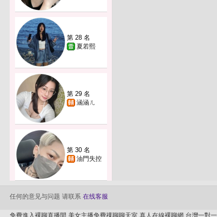
第 28 名
夏若熙
第 29 名
涵涵ㄦ
第 30 名
油門失控
任何的意见与问题 请联系
在线客服
免費進入裸聊直播間
美女主播免費祼聊聊天室
真人在線裸聊網
台灣一對一