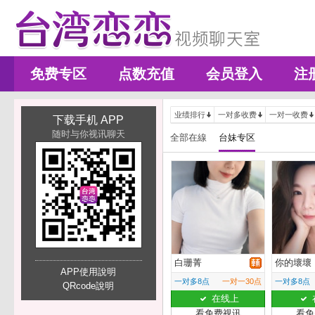
免费专区
点数充值
会员登入
注
业绩排行
一对多收费
一对一收费
下载手机 APP
随时与你视讯聊天
全部在線
台妹专区
白珊菁
你的壞壞
APP使用說明
一对多8点
一对一30点
一对多8点
QRcode說明
在线上
看免费视讯
看免