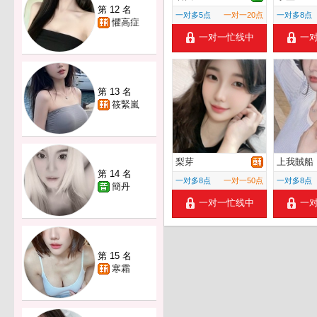
第 12 名
一对多5点
一对一20点
一对多8点
懼高症
一对一忙线中
一
第 13 名
筱緊嵐
梨芽
上我賊船
第 14 名
一对多8点
一对一50点
一对多8点
簡丹
一对一忙线中
一
第 15 名
寒霜