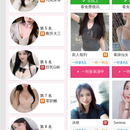
在线上
看免费视讯
看免
第 5 名
剛升大三
新人報到
暴躁仙女
第 6 名
一对多8点
一对一35点
一对多8点
巨乳G杯
一对多表演中
一
第 7 名
零距離
冰映
Serena
第 8 名