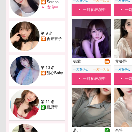
一对多5点
一对一20点
一对多8点
Serena
表演中
一对多表演中
一
第 9 名
香奈奈子
婼霏
艾媛熙
第 10 名
一对多8点
一对一35点
一对多8点
甜心Baby
一对多表演中
一
第 11 名
夏思甯
若川
余笙