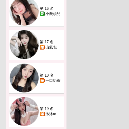
第 16 名
小饅頭兒
第 17 名
出氣包
第 18 名
一口奶茶
第 19 名
沐沐m