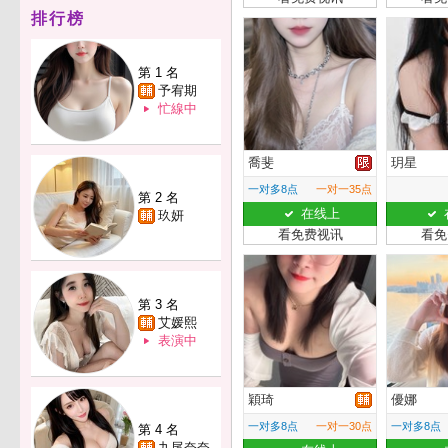
排行榜
第 1 名
予宥期
忙線中
喬斐
玥星
一对多8点
一对一35点
第 2 名
在线上
玖妍
看免费视讯
看免
第 3 名
艾媛熙
表演中
穎琦
優娜
一对多8点
一对一30点
一对多8点
第 4 名
九尾奈奈