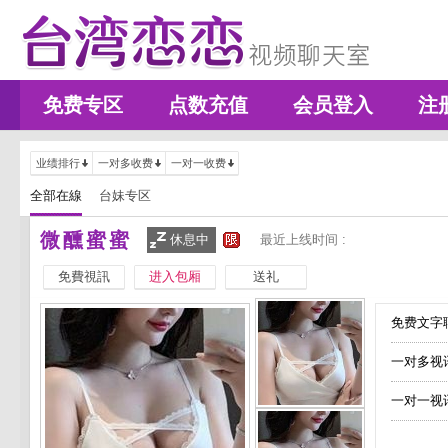
免费专区
点数充值
会员登入
注
业绩排行
一对多收费
一对一收费
全部在線
台妹专区
微醺蜜蜜
休息中
最近上线时间 :
免費視訊
进入包厢
送礼
免费文字聊
一对多视
一对一视