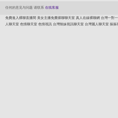
任何的意见与问题 请联系
在线客服
免費進入裸聊直播間
美女主播免費祼聊聊天室
真人在線裸聊網
台灣一對一
人聊天室
色情聊天室
色情視訊
台灣辣妹視訊聊天室
台灣麗人聊天室
摳摳